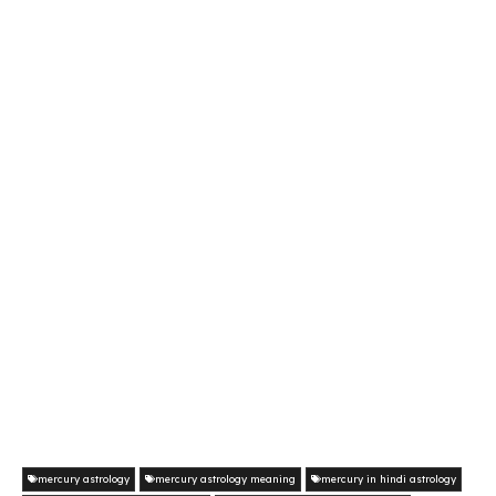
mercury astrology
mercury astrology meaning
mercury in hindi astrology