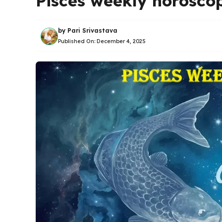
Pisces weekly horoscope
by
Pari Srivastava
Published On:
December 4, 2025