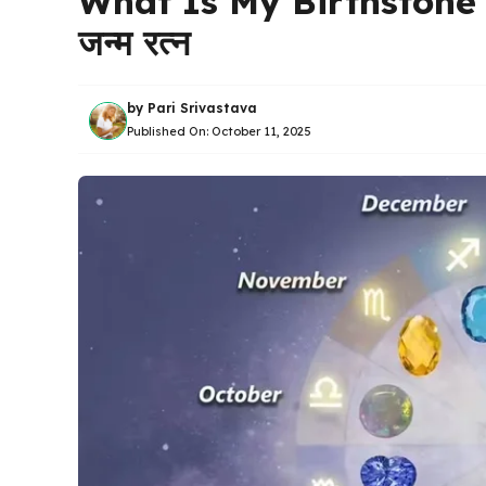
What Is My Birthstone I
जन्म रत्न
by
Pari Srivastava
Published On:
October 11, 2025