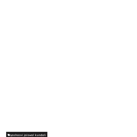
yashasvi jaiswal kundali